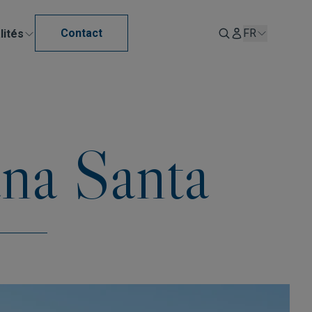
Contact
FR
lités
na Santa