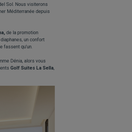
del Sol. Nous visiterons
 mer Méditerranée depuis
na
,
de la promotion
diaphanes, un confort
e fassent qu’un.
omme Dénia, alors vous
ments
Golf Suites La Sella
,