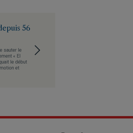
depuis 56
e sauter le
sement « El
uait le début
omotion et