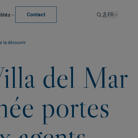
Contact
FR
lités
r la découvrir
illa del Mar
rnée portes
x agents