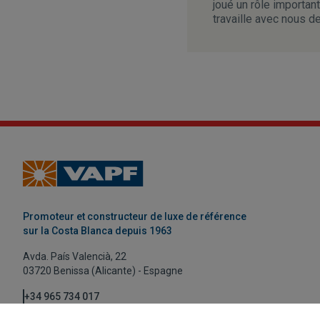
joué un rôle importa
travaille avec nous 
Promoteur et constructeur de luxe de référence
sur la Costa Blanca depuis 1963
Avda. País Valencià, 22
03720 Benissa (Alicante) - Espagne
+34 965 734 017
vapf@vapf.com