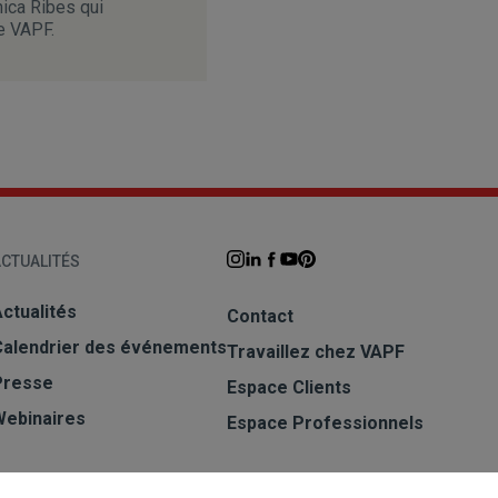
ica Ribes qui
e VAPF.
CTUALITÉS
ctualités
Contact
Calendrier des événements
Travaillez chez VAPF
Presse
Espace Clients
Webinaires
Espace Professionnels
S'INSCRIRE À LA NEWSLETTER