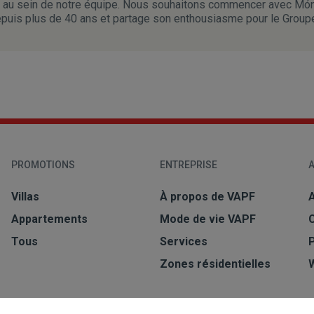
nt au sein de notre équipe. Nous souhaitons commencer avec Món
depuis plus de 40 ans et partage son enthousiasme pour le Group
PROMOTIONS
ENTREPRISE
A
Villas
À propos de VAPF
A
Appartements
Mode de vie VAPF
Tous
Services
Zones résidentielles