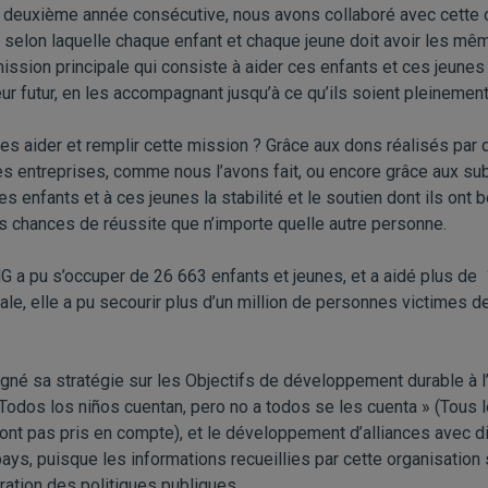
la deuxième année consécutive, nous avons collaboré avec cette 
 selon laquelle chaque enfant et chaque jeune doit avoir les m
sion principale qui consiste à aider ces enfants et ces jeunes 
leur futur, en les accompagnant jusqu’à ce qu’ils soient pleinemen
s aider et remplir cette mission ? Grâce aux dons réalisés pa
es entreprises, comme nous l’avons fait, ou encore grâce aux su
ces enfants et à ces jeunes la stabilité et le soutien dont ils ont 
es chances de réussite que n’importe quelle autre personne.
G a pu s’occuper de 26 663 enfants et jeunes, et a aidé plus de
ale, elle a pu secourir plus d’un million de personnes victimes d
igné sa stratégie sur les Objectifs de développement durable à l
os los niños cuentan, pero no a todos se les cuenta » (Tous l
ont pas pris en compte), et le développement d’alliances avec di
ays, puisque les informations recueillies par cette organisation 
ation des politiques publiques.