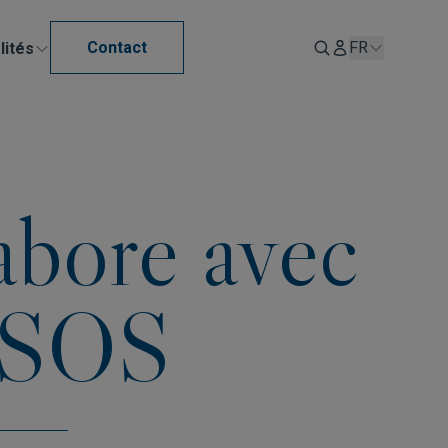
Contact
FR
lités
bore avec
s SOS