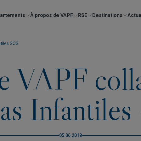
artements
À propos de VAPF
RSE
Destinations
Actua
tiles SOS
e VAPF colla
as Infantile
05.06.2018