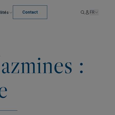
Contact
FR
lités
Jazmines :
e