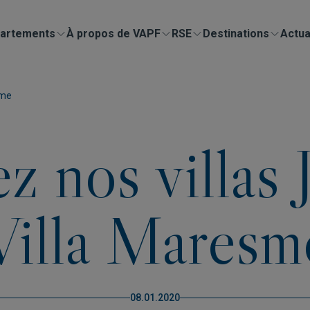
artements
À propos de VAPF
RSE
Destinations
Actua
sme
 nos villas 
Villa Maresm
08.01.2020