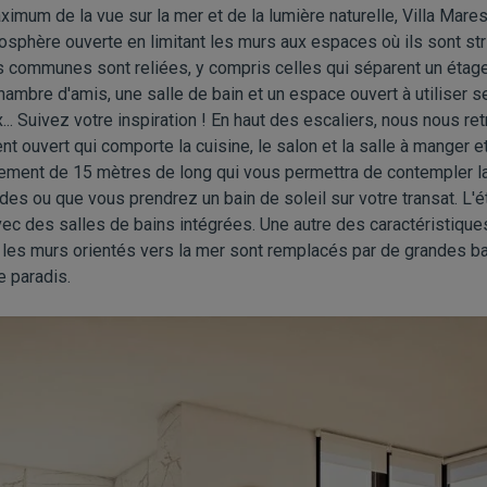
ximum de la vue sur la mer et de la lumière naturelle, Villa Mare
sphère ouverte en limitant les murs aux espaces où ils sont st
 communes sont reliées, y compris celles qui séparent un étage 
bre d'amis, une salle de bain et un espace ouvert à utiliser s
x... Suivez votre inspiration ! En haut des escaliers, nous nous r
t ouvert qui comporte la cuisine, le salon et la salle à manger et
ement de 15 mètres de long qui vous permettra de contempler l
s ou que vous prendrez un bain de soleil sur votre transat. L'
c des salles de bains intégrées. Une autre des caractéristiques
où les murs orientés vers la mer sont remplacés par de grandes b
e paradis.