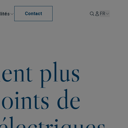
Contact
FR
lités
ent plus
oints de
électriques