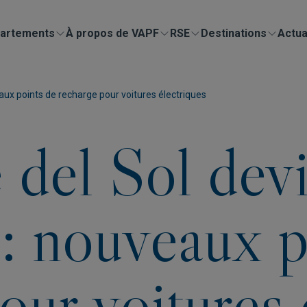
artements
À propos de VAPF
RSE
Destinations
Actua
aux points de recharge pour voitures électriques
del Sol devi
 : nouveaux p
our voitures 