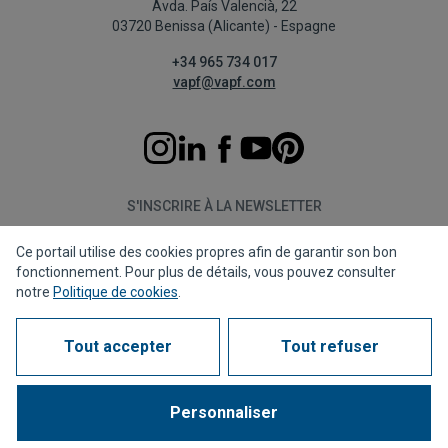
Avda. País Valencià, 22
03720 Benissa (Alicante) - Espagne
+34 965 734 017
vapf@vapf.com
S'INSCRIRE À LA NEWSLETTER
Ce portail utilise des cookies propres afin de garantir son bon
S'abonner
fonctionnement. Pour plus de détails, vous pouvez consulter
notre
Politique de cookies
.
Tout accepter
Tout refuser
Politique de confidentialité
Politique de cookies
Avis juridique
Canal de dénonciation
Corporate compliance
Questions fréquentes (FAQs)
Personnaliser
1963 - 2026 © Tous droits réservés