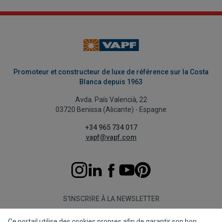
Promoteur et constructeur de luxe de référence sur la Costa
Blanca depuis 1963
Avda. País Valencià, 22
03720 Benissa (Alicante) - Espagne
+34 965 734 017
vapf@vapf.com
S'INSCRIRE À LA NEWSLETTER
Ce portail utilise des cookies propres afin de garantir son bon