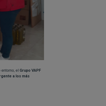
 entorno, el
Grupo V
APF
rgente a los más