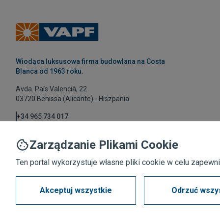
Wiodąca luksusowa firma budowlana na Costa
Blanca od 1963 roku.
Avda. País Valencià, 22
03720 Benissa (Alicante) - Hiszpania
+34 965 734 017
vapf@vapf.com
Zarządzanie Plikami Cookie
Ten portal wykorzystuje własne pliki cookie w celu zapewn
Akceptuj wszystkie
Odrzuć wszy
Polityka prywatności
Polityka plików cookies
Informacja prawna