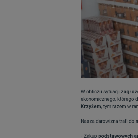
W obliczu sytuacji
zagroż
ekonomicznego, którego d
Krzyżem
, tym razem w ra
Nasza darowizna trafi do
n
- Zakup
podstawowych a