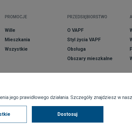
PROMOCJE
PRZEDSIĘBIORSTWO
Wille
O VAPF
Mieszkania
Styl życia VAPF
Wszystkie
Obsługa
Obszary mieszkalne
ienia jego prawidłowego działania. Szczegóły znajdziesz w nas
stkie
Dostosuj
Kanał zgłoszeń
Corporate compliance
Często zadawane pytania (FAQ