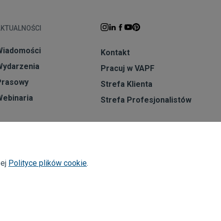
AKTUALNOŚCI
Wiadomości
Kontakt
Wydarzenia
Pracuj w VAPF
Prasowy
Strefa Klienta
Webinaria
Strefa Profesjonalistów
ZAPISZ SIĘ DO NEWSLETTERA
Subskrybuj
zej
Polityce plików cookie
.
s)
1963 - 2026 © Wszelkie prawa zastrzeżone