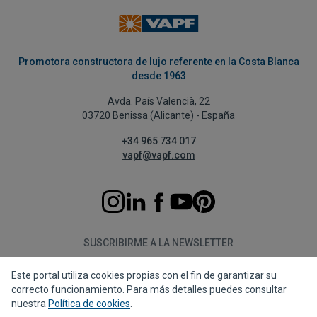
Promotora constructora de lujo referente en la Costa Blanca
desde 1963
Avda. País Valencià, 22
03720 Benissa (Alicante) - España
+34 965 734 017
vapf@vapf.com
SUSCRIBIRME A LA NEWSLETTER
Este portal utiliza cookies propias con el fin de garantizar su
Suscribirme
correcto funcionamiento. Para más detalles puedes consultar
nuestra
Política de cookies
.