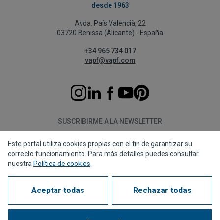
desde 1963
Avda. País Valencià, 22
03720 Benissa (Alicante) - España
+34 965 734 017
vapf@vapf.com
SUSCRIBIRME A LA NEWSLETTER
Este portal utiliza cookies propias con el fin de garantizar su
Suscribirme
correcto funcionamiento. Para más detalles puedes consultar
nuestra
Política de cookies
.
Aceptar todas
Rechazar todas
Política de privacidad
Política de cookies
Aviso legal
Canal de denuncias
Corporate compliance
Preguntas Frecuentes (FAQs)