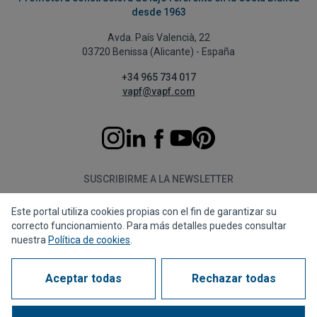
desde 1963
Avda. País Valencià, 22
03720 Benissa (Alicante) - España
+34 965 734 017
vapf@vapf.com
SUSCRIBIRME A LA NEWSLETTER
Este portal utiliza cookies propias con el fin de garantizar su
Suscribirme
correcto funcionamiento. Para más detalles puedes consultar
nuestra
Política de cookies
.
Aceptar todas
Rechazar todas
Política de privacidad
Política de cookies
Aviso legal
Canal de denuncias
Corporate compliance
Preguntas Frecuentes (FAQs)