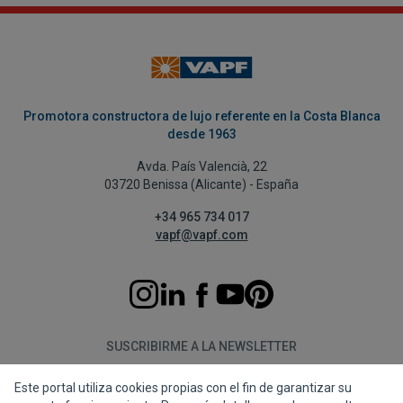
Promotora constructora de lujo referente en la Costa Blanca
desde 1963
Avda. País Valencià, 22
03720 Benissa (Alicante) - España
+34 965 734 017
vapf@vapf.com
SUSCRIBIRME A LA NEWSLETTER
Este portal utiliza cookies propias con el fin de garantizar su
Suscribirme