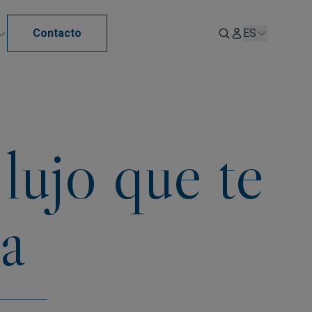
Contacto
ES
 lujo que te
ia