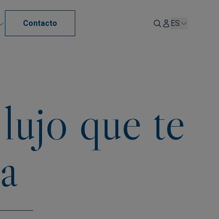
Contacto
ES
 lujo que te
ia