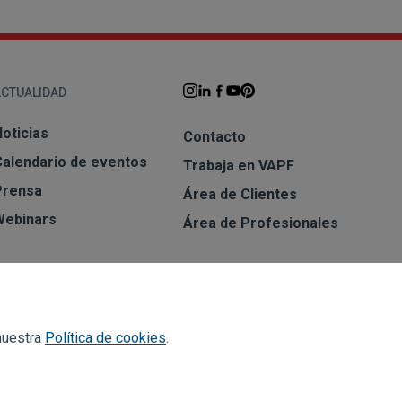
ACTUALIDAD
oticias
Contacto
Calendario de eventos
Trabaja en VAPF
Prensa
Área de Clientes
Webinars
Área de Profesionales
SUSCRIBIRME A LA NEWSLETTER
Suscribirme
 nuestra
Política de cookies
.