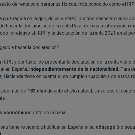
uesto de renta para personas físicas, más conocido como el
IRP
na guía rápida en la que, de un vistazo, puedes conocer cuáles s
 de hacer la declaración de la renta.Para recibiruna información m
o lo relativo al IRPF y la declaración de la renta 2021 en el por
igado a hacer la declaración?
n IRPF, y por tanto, de presentar la declaración de la renta viene 
cal en España,
independientemente de la nacionalidad
. Para d
a, Hacienda tiene en cuenta si se cumplen cualquiera de estos req
rante más de
183 días
durante el año natural, salvo que el contri
ís.
es económicos
esté en España.
ona tiene residencia habitual en España si su
cónyuge
(no sepa
.