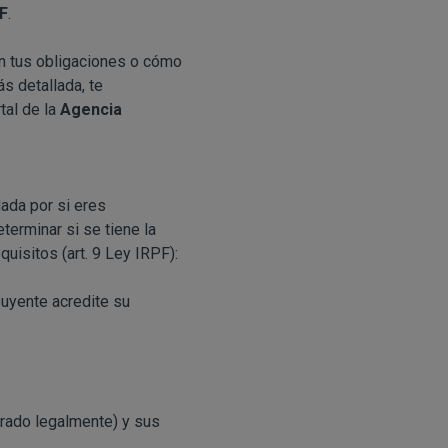
F
.
on tus obligaciones o cómo
ás detallada, te
tal de la
Agencia
dada por si eres
eterminar si se tiene la
uisitos (art. 9 Ley IRPF):
buyente acredite su
rado legalmente) y sus