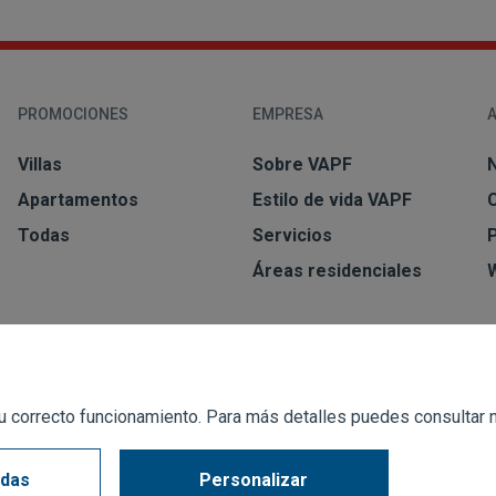
PROMOCIONES
EMPRESA
Villas
Sobre VAPF
N
Apartamentos
Estilo de vida VAPF
Todas
Servicios
Áreas residenciales
r su correcto funcionamiento. Para más detalles puedes consultar
odas
Personalizar