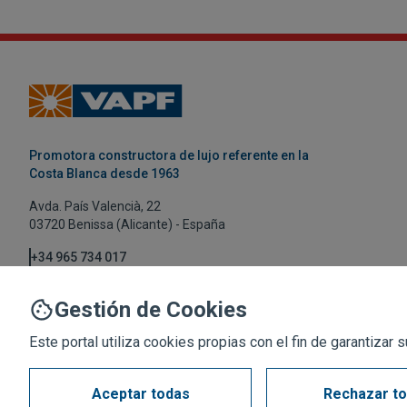
Promotora constructora de lujo referente en la
Costa Blanca desde 1963
Avda. País Valencià, 22
03720 Benissa (Alicante) - España
+34 965 734 017
vapf@vapf.com
Gestión de Cookies
Este portal utiliza cookies propias con el fin de garantiza
Aceptar todas
Rechazar t