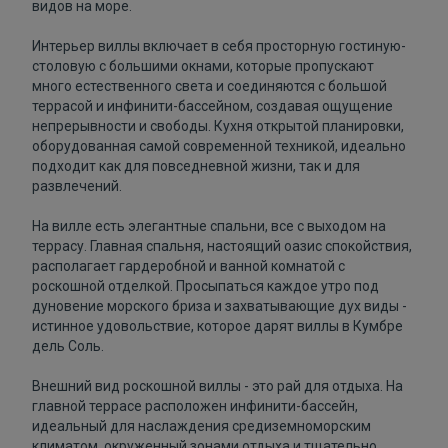
видов на море.
Интерьер виллы включает в себя просторную гостиную-
столовую с большими окнами, которые пропускают
много естественного света и соединяются с большой
террасой и инфинити-бассейном, создавая ощущение
непрерывности и свободы. Кухня открытой планировки,
оборудованная самой современной техникой, идеально
подходит как для повседневной жизни, так и для
развлечений.
На вилле есть элегантные спальни, все с выходом на
террасу. Главная спальня, настоящий оазис спокойствия,
располагает гардеробной и ванной комнатой с
роскошной отделкой. Просыпаться каждое утро под
дуновение морского бриза и захватывающие дух виды -
истинное удовольствие, которое дарят виллы в Кумбре
дель Соль.
Внешний вид роскошной виллы - это рай для отдыха. На
главной террасе расположен инфинити-бассейн,
идеальный для наслаждения средиземноморским
климатом, окруженный зонами отдыха и тщательно