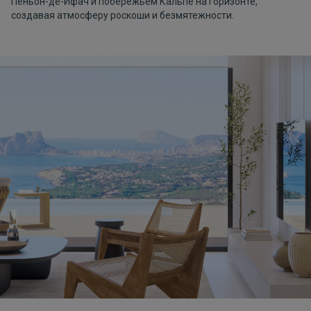
Пеньон-де-Ифач и побережьем Кальпе на горизонте,
создавая атмосферу роскоши и безмятежности.