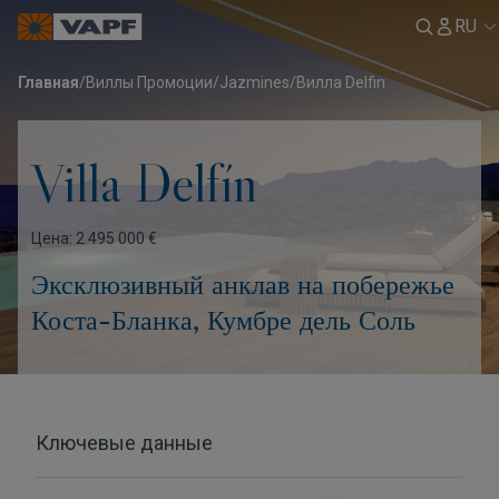
RU
Главная
/
Виллы Промоции
/
Jazmines
/
Вилла Delfin
Villa Delfín
Цена: 2 495 000 €
Эксклюзивный анклав на побережье
Коста-Бланка, Кумбре дель Соль
Ключевые данные