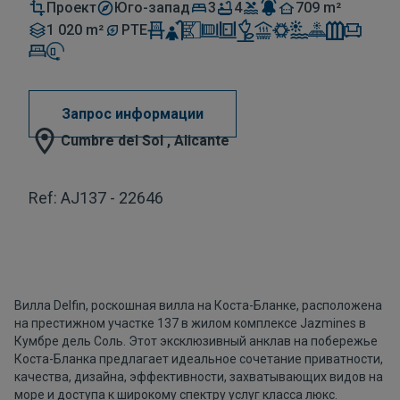
Проект
Юго-запад
3
4
709 m²
1 020 m²
PTE
Запрос информации
Cumbre del Sol , Alicante
Ref: AJ137 - 22646
Вилла Delfin, роскошная вилла на Коста-Бланке, расположена
на престижном участке 137 в жилом комплексе Jazmines в
Кумбре дель Соль. Этот эксклюзивный анклав на побережье
Коста-Бланка предлагает идеальное сочетание приватности,
качества, дизайна, эффективности, захватывающих видов на
море и доступа к широкому спектру услуг класса люкс.