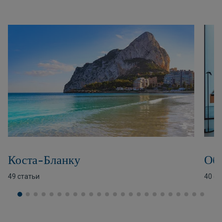
Коста-Бланку
Об
49 статьи
40 ст