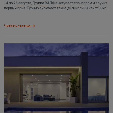
14 по 26 августа, Группа ВАПФ выступает спонсором и вручит
первый приз. Турнир включает такие дисциплины как теннис,
падл-теннис и сквош, в женской и мужской категориях. Дети:
10€ членам клуба, 20€ нечленам. Взрослые: 20€ членам
клуба, 35€ нечленам. Церемония награждения детской
Читать статью
категории состоится 19 августа в 17:00. Вечеринка по случаю
окончания турнира пройдёт 26 августа, начало в 16:00,
включает церемонию награждения взрослой категории. В
период турнира будут проходить следующие мастер-классы:
макияж, зумба, тренировки в воде, пилатес на свежем
воздухе, а также лотереи. Регистрация и информация по
телефону +34 693 911 145.