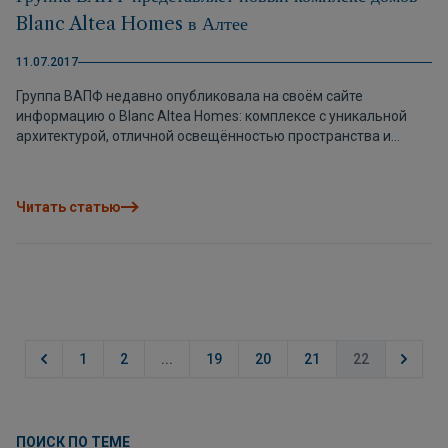
Blanc Altea Homes в Алтее
11.07.2017
Группа ВАПФ недавно опубликовала на своём сайте
информацию о Blanc Altea Homes: комплексе с уникальной
архитектурой, отличной освещённостью пространства и
прекрасными панорамными видами Средиземного моря,
Altea La Vella и Бенидорма на горизонте. Комплекс задуман
как приватная урбанизация с облагороженными
Читать статью
пространствами, обновлённым доступом и другими
новшествами. Каждый дом имеет уникальный дизайн,
просторные внутренние помещения, 3 или 4 спальни, 3 или 4
ванные комнаты (в зависимости от модели), открытую кухню,
приватную террасу, бассейн, зону барбекю и гараж. Группа
ВАПФ предоставляет своим клиентам возможность
максимально индивидуализировать дом, выбирая цветовую
гамму, материал для полов, деревянные элементы интерьера
1
2
...
19
20
21
22
и плитку в кухне и ванной комнате. Кухни полностью
оборудованы. Более подробную информацию о Blanc Altea
Homes можно получить здесь.
ПОИСК ПО ТЕМЕ