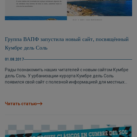
Группа ВАПФ запустила новый сайт, посвящённый
Кумбре дель Соль
01.08.2017
Рады познакомить наших читателей с новым сайтом Кумбре
дель Соль. У урбанизации-курорта Кумбре дель Соль
появился свой сайт с полезной информацией для местных
жителей, потенциальных домовладельцев и просто
отдыхающих. На данный момент сайт работает на испанском,
английском и немецком языках, через неделю будет
Читать статью
доступен на французском. К сентябрю-октябрю планируется
запустить сайт ещё на нескольких языках. Также, на сайт
будет добавляться разная полезная информация и
фотографии.