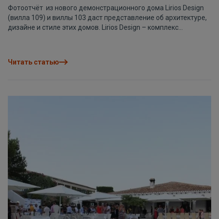
Фотоотчёт из нового демонстрационного дома Lirios Design
(вилла 109) и виллы 103 даст представление об архитектуре,
дизайне и стиле этих домов. Lirios Design – комплекс
современных вилл, расположенный в урбанизации Кумбре
дель Соль, с замечательными видами. Фотогалерея виллы
109 Lirios Design Фотогалерея виллы 103 Lirios Design.
Читать статью
Посетить эти дома в августе можно с 16:30 до 19:30 или
предварительно договорившись о своём визите по телефону
+34 96 573 01 00. Ждём Вас в урбанизации-курорте Кумбре
дель Соль.