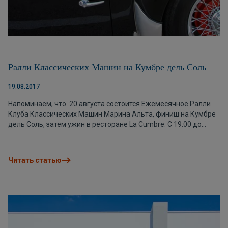
Ралли Классических Машин на Кумбре дель Соль
19.08.2017
Напоминаем, что 20 августа состоится Ежемесячное Ралли
Клуба Классических Машин Марина Альта, финиш на Кумбре
дель Соль, затем ужин в ресторане La Cumbre. С 19:00 до
21:00 классические машины членов клуба будут выставлены
на стоянке ресторана. Если Вы любите классические авто, не
упустите возможность рассмотреть их поближе. Координаты
Читать статью
GPS этого места: 38.717181; 0.169644. Спонсор мероприятия:
Группа ВАПФ.