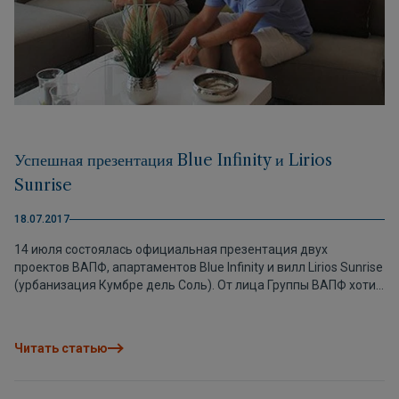
Успешная презентация Blue Infinity и Lirios
Sunrise
18.07.2017
14 июля состоялась официальная презентация двух
проектов ВАПФ, апартаментов Blue Infinity и вилл Lirios Sunrise
(урбанизация Кумбре дель Соль). От лица Группы ВАПФ хотим
выразить благодарность всем агентам, посетившим
мероприятие! И апартаменты Blue Infinity и виллы Lirios Sunrise
расположены в привилегированном районе урбанизации
Читать статью
Кумбре дель Соль, недалеко от Морайры, Хавеи и центра
Бенитачеля. Такое выгодное местоположение обеспечивает
большой выбор коммерческих услуг и разнообразного досуга,