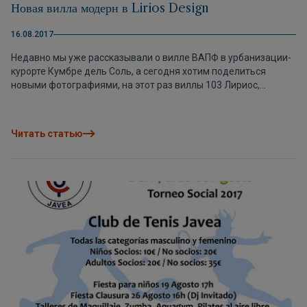
Новая вилла модерн в Lirios Design
16.08.2017
Недавно мы уже рассказывали о вилле ВАПФ в урбанизации-
курорте Кумбре дель Соль, а сегодня хотим поделиться
новыми фотографиями, на этот раз виллы 103 Лириос,
проекта Lirios Design. Вилла в стиле модерн, с просторными
открытыми пространствами, соединёнными с внешней
частью дома, чтобы наслаждаться природой, видами и
Читать статью
климатом круглый год. 3 спальни, 2 ванные комнаты,
просторная гостиная, кухня, подсобное помещение, кладовая,
парковка и большое открытое пространство, которое можно
переделать в 2 дополнительные спальни или апартаменты
для гостей. Фото-галерея Вилла 103 Лириос Связаться с
Группой ВАПФ можно по телефону +34 900 123 323.