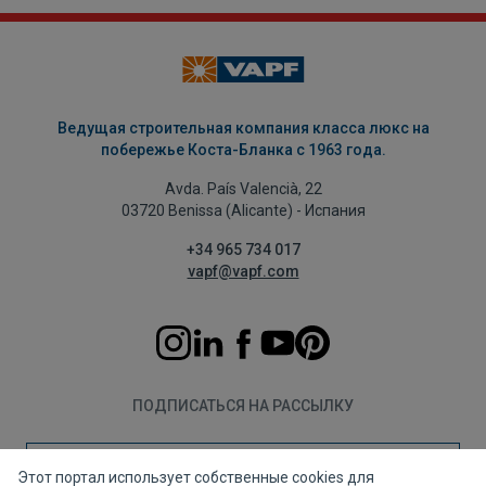
Ведущая строительная компания класса люкс на
побережье Коста-Бланка с 1963 года.
Avda. País Valencià, 22
03720 Benissa (Alicante) - Испания
+34 965 734 017
vapf@vapf.com
ПОДПИСАТЬСЯ НА РАССЫЛКУ
Подписаться
Этот портал использует собственные cookies для