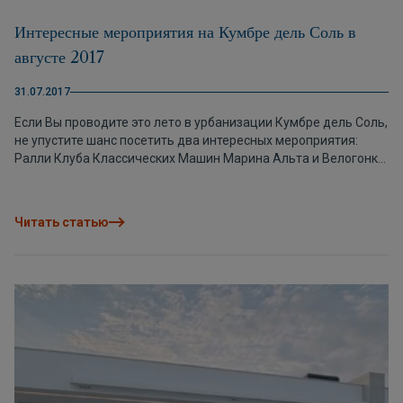
Интересные мероприятия на Кумбре дель Соль в
августе 2017
31.07.2017
Если Вы проводите это лето в урбанизации Кумбре дель Соль,
не упустите шанс посетить два интересных мероприятия:
Ралли Клуба Классических Машин Марина Альта и Велогонки
Испании “La Vuelta”. 20 августа: Ралли Клуба Классических
Машин Марина Альта. Ежемесячное ралли, которое
закончится на Кумбре дель Соль с ужином в ресторане La
Читать статью
Cumbre. С 19:00 до 21:00 более 30 классических машин
соберутся на парковке ресторана. Если Вы любите
классические машины, не упустите возможность
полюбоваться раритетами. 27 августа: Велогонка Испании “La
Vuelta”. Велогонка возвращается на Кумбре дель Соль, так
что у Вас есть возможность лично увидеть самых
выдающихся велогонщиков мира. Организаторы велогонок
снова выбрали Кумбре дель Соль финишной линией одного
из этапов, проходящих на Коста Бланке. Кумбре дель Соль
представляет собой идиллическое место, под горным