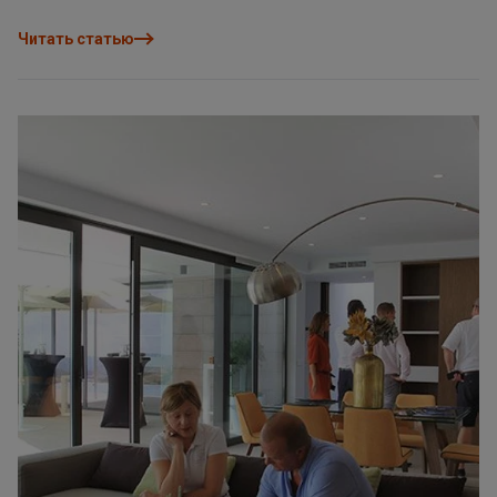
можно было видеть клиентов ВАПФ, будущих местных
жителей, знаменитостей велоспорта, сотрудников Группы
Читать статью
ВАПФ и команду продаж Belles Villes. Пользуясь случаем,
хотим поблагодарить членов коммерческих структур Кумбре
дель Соль, спонсировавших лотерею, которая прошла в
ресторане La Cumbre, конном клубе Cañada del Sol, салоне-
парикмахерской, ресторане Vicente, супермаркете Pepe La Sal,
в баре пляжа Cala Moraig и Michel Baivie.