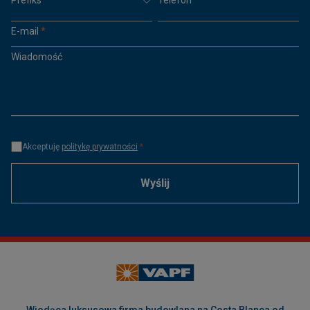
E-mail
*
Wiadomość
Akceptuję
politykę prywatności
*
Wyślij
Wiodąca luksusowa firma budowlana na Costa Blanca od