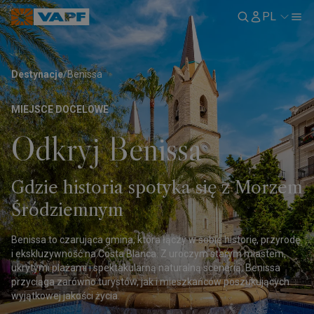
PL
Destynacje
/
Benissa
MIEJSCE DOCELOWE
Odkryj Benissa
Gdzie historia spotyka się z Morzem
Śródziemnym
Benissa to czarująca gmina, która łączy w sobie historię, przyrodę
i ekskluzywność na Costa Blanca. Z uroczym starym miastem,
ukrytymi plażami i spektakularną naturalną scenerią, Benissa
przyciąga zarówno turystów, jak i mieszkańców poszukujących
wyjątkowej jakości życia.