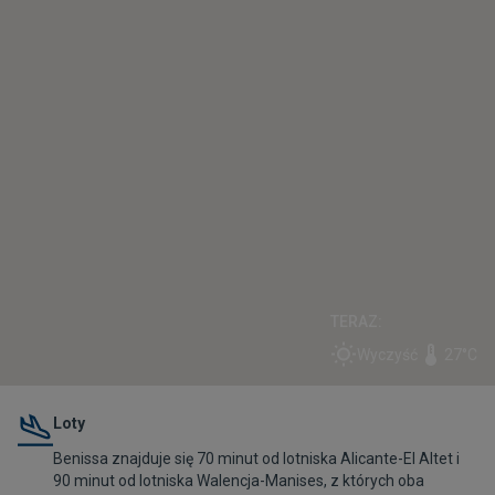
TERAZ:
Wyczyść
27°C
Loty
Benissa znajduje się 70 minut od lotniska Alicante-El Altet i
90 minut od lotniska Walencja-Manises, z których oba