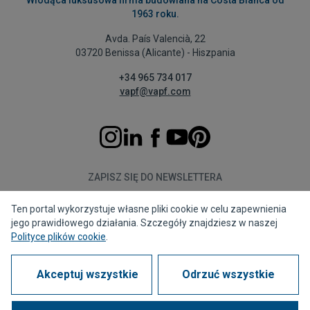
1963 roku.
Avda. País Valencià, 22
03720 Benissa (Alicante) - Hiszpania
+34 965 734 017
vapf@vapf.com
ZAPISZ SIĘ DO NEWSLETTERA
Ten portal wykorzystuje własne pliki cookie w celu zapewnienia
Subskrybuj
jego prawidłowego działania. Szczegóły znajdziesz w naszej
Polityce plików cookie
.
Akceptuj wszystkie
Odrzuć wszystkie
Polityka prywatności
Polityka plików cookies
Informacja prawna
Kanał zgłoszeń
Corporate compliance
Często zadawane pytania (FAQs)