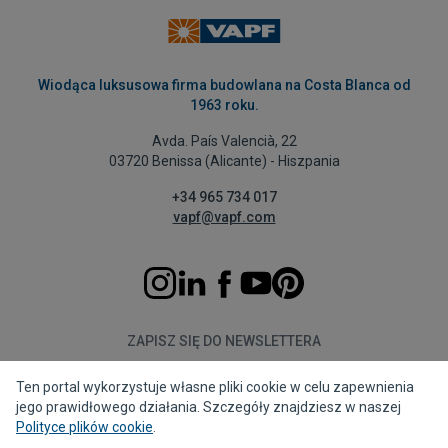
Wiodąca luksusowa firma budowlana na Costa Blanca od
1963 roku.
Avda. País Valencià, 22
03720 Benissa (Alicante) - Hiszpania
+34 965 734 017
vapf@vapf.com
ZAPISZ SIĘ DO NEWSLETTERA
Ten portal wykorzystuje własne pliki cookie w celu zapewnienia
Subskrybuj
jego prawidłowego działania. Szczegóły znajdziesz w naszej
Polityce plików cookie
.