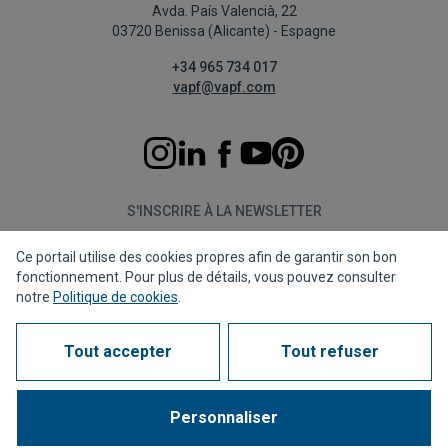
Avda. País Valencià, 22
03720 Benissa (Alicante) - Espagne
+34 965 734 017
vapf@vapf.com
S'INSCRIRE À LA NEWSLETTER
Ce portail utilise des cookies propres afin de garantir son bon
S'abonner
fonctionnement. Pour plus de détails, vous pouvez consulter
notre
Politique de cookies
.
Tout accepter
Tout refuser
Politique de confidentialité
Politique de cookies
Avis juridique
Canal de dénonciation
Corporate compliance
Questions fréquentes (FAQs)
Personnaliser
1963 - 2026 © Tous droits réservés