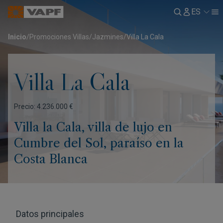
ES
Inicio
/
Promociones Villas
/
Jazmines
/
Villa La Cala
Villa La Cala
Precio: 4.236.000 €
Villa la Cala, villa de lujo en
Cumbre del Sol, paraíso en la
Costa Blanca
Datos principales