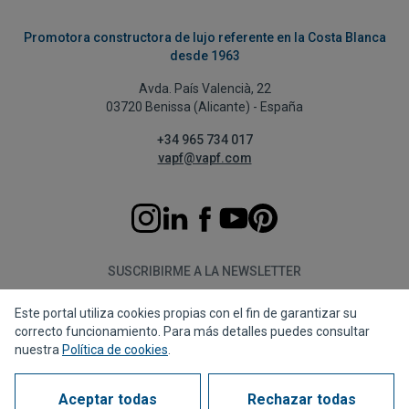
Promotora constructora de lujo referente en la Costa Blanca
desde 1963
Avda. País Valencià, 22
03720 Benissa (Alicante) - España
+34 965 734 017
vapf@vapf.com
SUSCRIBIRME A LA NEWSLETTER
Este portal utiliza cookies propias con el fin de garantizar su
Suscribirme
correcto funcionamiento. Para más detalles puedes consultar
nuestra
Política de cookies
.
Aceptar todas
Rechazar todas
Política de privacidad
Política de cookies
Aviso legal