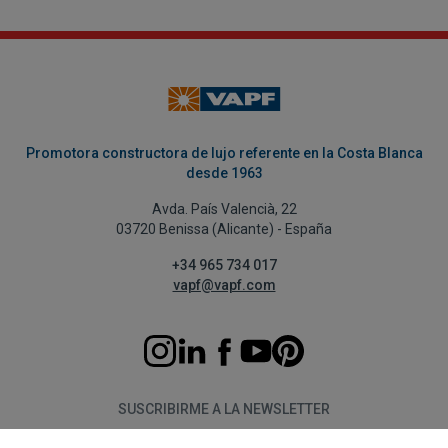
Promotora constructora de lujo referente en la Costa Blanca
desde 1963
Avda. País Valencià, 22
03720 Benissa (Alicante) - España
+34 965 734 017
vapf@vapf.com
SUSCRIBIRME A LA NEWSLETTER