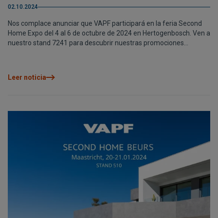
02.10.2024
Nos complace anunciar que VAPF participará en la feria Second
Home Expo del 4 al 6 de octubre de 2024 en Hertogenbosch. Ven a
nuestro stand 7241 para descubrir nuestras promociones
exclusivas de villas de lujo y apartamentos en las ubicaciones más
prestigiosas de la Costa Blanca Norte. Ofrecemos asesoramiento
personalizado, ofertas exclusivas y una experiencia interactiva
Leer noticia
para que conozcas nuestras propiedades. ¡Te esperamos para
ayudarte a encontrar la casa de tus sueños!