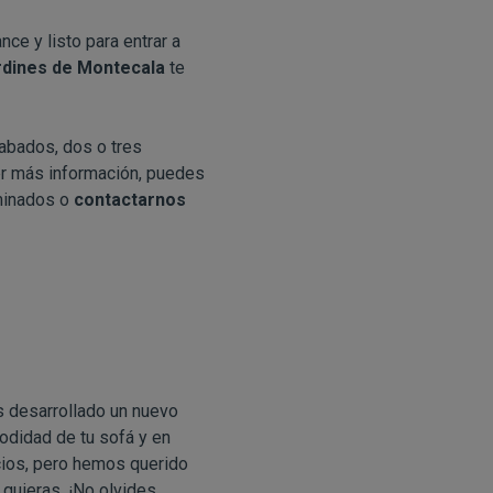
ce y listo para entrar a
rdines de Montecala
te
abados, dos o tres
er más información, puedes
rminados o
contactarnos
os desarrollado un nuevo
odidad de tu sofá y en
icios, pero hemos querido
 quieras. ¡No olvides