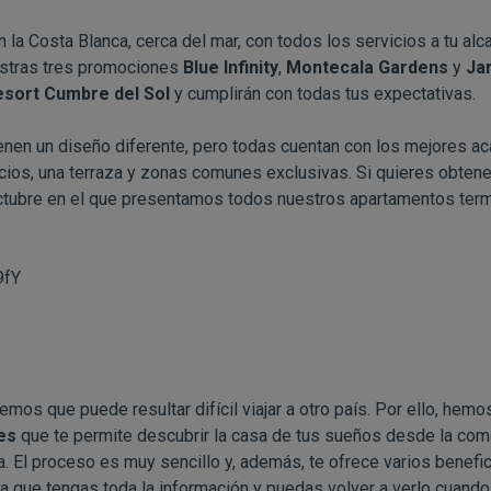
a Costa Blanca, cerca del mar, con todos los servicios a tu alcan
estras tres promociones
Blue Infinity
,
Montecala Gardens
y
Ja
esort Cumbre del Sol
y cumplirán con todas tus expectativas.
enen un diseño diferente, pero todas cuentan con los mejores ac
cios, una terraza y zonas comunes exclusivas. Si quieres obten
octubre en el que presentamos todos nuestros apartamentos te
9fY
emos que puede resultar difícil viajar a otro país. Por ello, hem
les
que te permite descubrir la casa de tus sueños desde la com
a. El proceso es muy sencillo y, además, te ofrece varios benef
a que tengas toda la información y puedas volver a verlo cuando