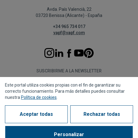
Avda. País Valencià, 22
03720 Benissa (Alicante) - España
+34 965 734 017
vapf@vapf.com
SUSCRIBIRME A LA NEWSLETTER
Este portal utiliza cookies propias con el fin de garantizar su
Suscribirme
correcto funcionamiento. Para más detalles puedes consultar
nuestra
Política de cookies
.
Aceptar todas
Rechazar todas
Política de privacidad
Política de cookies
Aviso legal
Canal de denuncias
Corporate compliance
Preguntas Frecuentes (FAQs)
Personalizar
1963 - 2026 © Todos los derechos reservados