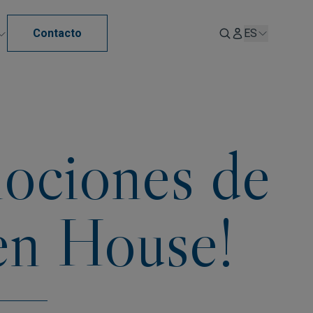
Contacto
ES
mociones de
en House!