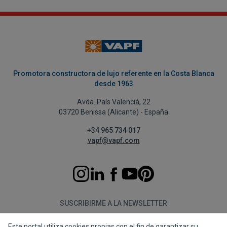
Promotora constructora de lujo referente en la Costa Blanca
desde 1963
Avda. País Valencià, 22
03720 Benissa (Alicante) - España
+34 965 734 017
vapf@vapf.com
SUSCRIBIRME A LA NEWSLETTER
Este portal utiliza cookies propias con el fin de garantizar su