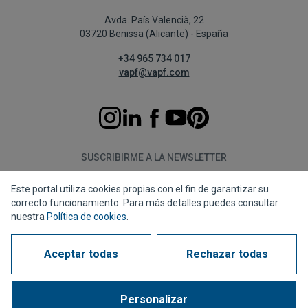
Avda. País Valencià, 22
03720 Benissa (Alicante) - España
+34 965 734 017
vapf@vapf.com
SUSCRIBIRME A LA NEWSLETTER
Este portal utiliza cookies propias con el fin de garantizar su
Suscribirme
correcto funcionamiento. Para más detalles puedes consultar
nuestra
Política de cookies
.
Aceptar todas
Rechazar todas
Política de privacidad
Política de cookies
Aviso legal
Canal de denuncias
Corporate compliance
Preguntas Frecuentes (FAQs)
Personalizar
1963 - 2026 © Todos los derechos reservados