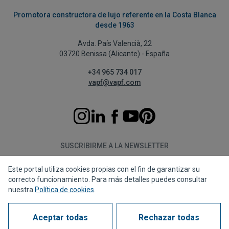
Promotora constructora de lujo referente en la Costa Blanca
desde 1963
Avda. País Valencià, 22
03720 Benissa (Alicante) - España
+34 965 734 017
vapf@vapf.com
SUSCRIBIRME A LA NEWSLETTER
Este portal utiliza cookies propias con el fin de garantizar su
Suscribirme
correcto funcionamiento. Para más detalles puedes consultar
nuestra
Política de cookies
.
Aceptar todas
Rechazar todas
Política de privacidad
Política de cookies
Aviso legal