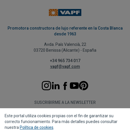
Promotora constructora de lujo referente en la Costa Blanca
desde 1963
Avda. País Valencià, 22
03720 Benissa (Alicante) - España
+34 965 734 017
vapf@vapf.com
SUSCRIBIRME A LA NEWSLETTER
Este portal utiliza cookies propias con el fin de garantizar su
Suscribirme
correcto funcionamiento. Para más detalles puedes consultar
nuestra
Política de cookies
.