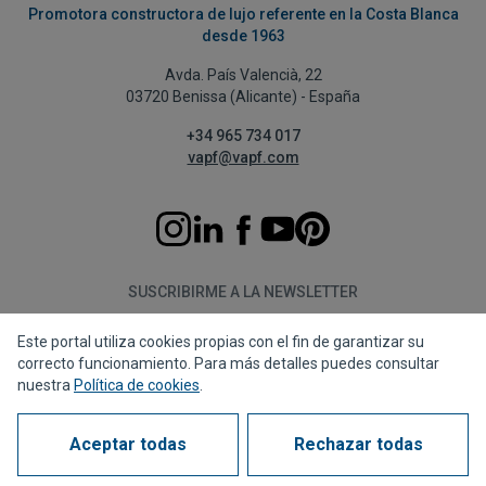
Promotora constructora de lujo referente en la Costa Blanca
desde 1963
Avda. País Valencià, 22
03720 Benissa (Alicante) - España
+34 965 734 017
vapf@vapf.com
SUSCRIBIRME A LA NEWSLETTER
Este portal utiliza cookies propias con el fin de garantizar su
Suscribirme
correcto funcionamiento. Para más detalles puedes consultar
nuestra
Política de cookies
.
Aceptar todas
Rechazar todas
Política de privacidad
Política de cookies
Aviso legal
Canal de denuncias
Corporate compliance