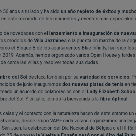
56 años a tu lado y ha sido
un año repleto de éxitos y mucho
 en este recorrido de los momentos y eventos más especiales
do de novedades con el
lanzamiento e inauguración de nuev
uevos modelos de
Villa Jazmines
o la puesta en marcha de la seg
 como el Bloque B de los apartamentos Blue Infinity, han sido l
n 2019. Además, hemos organizado varios Open House y tardes 
de cerca las villas y resolver todas sus dudas.
mbre del Sol
destaca también por su
variedad de servicios
. P
incipios de junio inauguramos
dos nuevas pistas de tenis
en tie
irmado un acuerdo de colaboración con el
Lady Elizabeth Schoo
e del Sol. Y en julio, ¡dimos la bienvenida a la
fibra óptica
!
las calas y el contacto con la naturaleza hacen de este entorno u
al verano, desde Grupo VAPF cada verano organizamos una larga
 San Juan, la celebración del Día Nacional de Bélgica o el III Ra
sado 25 de agosto
la Vuelta a España pasó por el Alto del Puig