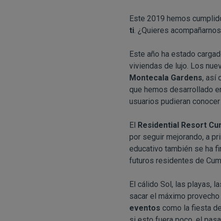
Este 2019 hemos cumplido 
ti
. ¿Quieres acompañarnos
Este año ha estado carga
viviendas de lujo. Los n
Montecala Gardens
, así
que hemos desarrollado e
usuarios pudieran conocer 
El
Residential Resort Cu
por seguir mejorando, a pr
educativo también se ha f
futuros residentes de Cumbr
El cálido Sol, las playas, 
sacar el máximo provecho 
eventos
como la fiesta de
si esto fuera poco, el pa