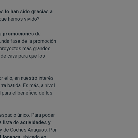
s lo han sido gracias a
 que hemos vivido?
as promociones
de
unda fase de la promoción
os proyectos más grandes
de cava para que los
or ello, en nuestro interés
rra batida. Es más, a nivel
l
para el beneficio de los
n espacio único. Para poder
 lista de
actividades y
lly de Coches Antiguos. Por
 Llorença
, ubicado en