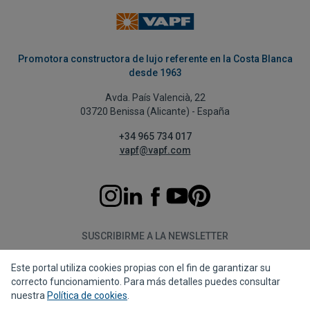
Promotora constructora de lujo referente en la Costa Blanca
desde 1963
Avda. País Valencià, 22
03720 Benissa (Alicante) - España
+34 965 734 017
vapf@vapf.com
SUSCRIBIRME A LA NEWSLETTER
Este portal utiliza cookies propias con el fin de garantizar su
Suscribirme
correcto funcionamiento. Para más detalles puedes consultar
nuestra
Política de cookies
.