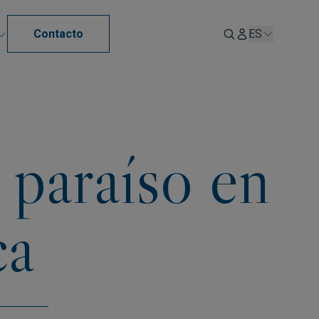
Contacto
ES
 paraíso en
ca