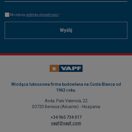
Akceptuję
politykę prywatności
*
Wyślij
Wiodąca luksusowa firma budowlana na Costa Blanca od
1963 roku.
Avda. País Valencià, 22
03720 Benissa (Alicante) - Hiszpania
+34 965 734 017
vapf@vapf.com