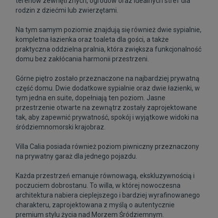
terenów zewnętrznych, ogrodów oraz idealnych stref dla
rodzin z dziećmi lub zwierzętami.
Na tym samym poziomie znajdują się również dwie sypialnie,
kompletna łazienka oraz toaleta dla gości, a także
praktyczna oddzielna pralnia, która zwiększa funkcjonalność
domu bez zakłócania harmonii przestrzeni.
Górne piętro zostało przeznaczone na najbardziej prywatną
część domu. Dwie dodatkowe sypialnie oraz dwie łazienki, w
tym jedna en suite, dopełniają ten poziom. Jasne
przestrzenie otwarte na zewnątrz zostały zaprojektowane
tak, aby zapewnić prywatność, spokój i wyjątkowe widoki na
śródziemnomorski krajobraz.
Villa Calia posiada również poziom piwniczny przeznaczony
na prywatny garaż dla jednego pojazdu.
Każda przestrzeń emanuje równowagą, ekskluzywnością i
poczuciem dobrostanu. To willa, w której nowoczesna
architektura nabiera cieplejszego i bardziej wyrafinowanego
charakteru, zaprojektowana z myślą o autentycznie
premium stylu życia nad Morzem Śródziemnym.