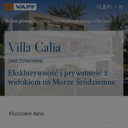
PL
Strona główna
/
Promocje Willi
/
Magnolias Design
/
Villa Calia
Villa Calia
ZAREZERWOWANE
Ekskluzywność i prywatność z
widokiem na Morze Śródziemne
Kluczowe dane