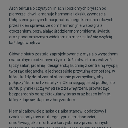
Architektura o czystych liniach i poziomych bryłach od
pierwszej chwili emanuje harmonią i ekskluzywnością.
Połączenie jasnych tonacji, naturalnego kamienia i dużych
przeszkleń sprawia, że dom harmonijnie współgra z
otoczeniem, pozwalając śródziemnomorskiemu światłu
oraz panoramicznym widokom na morze stać się częścią
każdego wnętrza.
Główne piętro zostało zaprojektowane z myślą o wygodnym
i naturalnym codziennym życiu. Duża otwarta przestrzeń
łączy salon, jadalnię i designerską kuchnię z centralną wyspą,
tworząc elegancką, a jednocześnie przytulną atmosferę, w
której każdy detal został starannie przemyślany, aby
połączyć komfort z estetyką. Okna sięgające od podłogi do
sufitu płynnie łączą wnętrze z zewnętrzem, prowadząc
bezpośrednio na spektakularny taras oraz basen infinity,
który zdaje się stapiać z horyzontem.
Niemal całkowicie płaska działka stanowi dodatkowy i
rzadko spotykany atut tego typu nieruchomości,
umożliwiając komfortowe korzystanie z przestronnych