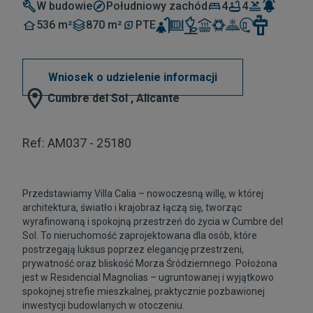
W budowie
Południowy zachód
4
4
536 m²
870 m²
PTE
Wniosek o udzielenie informacji
Cumbre del Sol , Alicante
Ref: AM037 - 25180
Przedstawiamy Villa Calia – nowoczesną willę, w której
architektura, światło i krajobraz łączą się, tworząc
wyrafinowaną i spokojną przestrzeń do życia w Cumbre del
Sol. To nieruchomość zaprojektowana dla osób, które
postrzegają luksus poprzez elegancję przestrzeni,
prywatność oraz bliskość Morza Śródziemnego. Położona
jest w Residencial Magnolias – ugruntowanej i wyjątkowo
spokojnej strefie mieszkalnej, praktycznie pozbawionej
inwestycji budowlanych w otoczeniu.