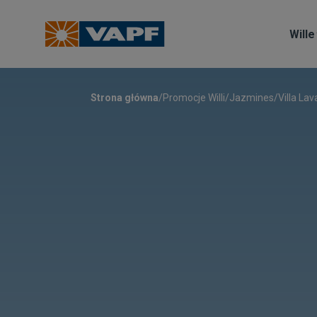
Wille
Strona główna
/
Promocje Willi
/
Jazmines
/
Villa La