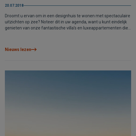
20.07.2018
Droomt u ervan om in een designhuis te wonen met spectaculaire
uitzichten op zee? Noteer dit in uw agenda, want u kunt eindelijk
genieten van onze fantastische villa’s en luxeappartementen die
ons bouwproject Blue Infinity te bieden heeft. De Open Huizen
Dagen in Residential Resort Cumbre del Sol zijn uw kans!
Nieuws lezen