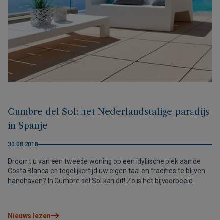
Cumbre del Sol: het Nederlandstalige paradijs
in Spanje
30.08.2018
Droomt u van een tweede woning op een idyllische plek aan de
Costa Blanca en tegelijkertijd uw eigen taal en tradities te blijven
handhaven? In Cumbre del Sol kan dit! Zo is het bijvoorbeeld
mogelijk om gezondheidszorg in het Nederlands te krijgen en is er
de nabijgelegen Internationale school Lady Elizabeth. Als u ervoor
kiest om in een van onze huizen in Cumbre del Sol te wonen, dan
Nieuws lezen