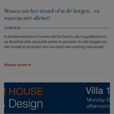
Wonen aan het strand of in de bergen… en
waarom niet allebei?
16.08.2018
In Residential Resort Cumbre del Sol heeft u de mogelijkheid om
op dezelfde plek van beide opties te genieten. En dat zeggen we
niet omdat je op amper een uur rijden een prachtig natuurpark
hebt, zoals de Sierra Helada of die van Montgó, niet te vergeten
de Sierra de Bernia. En ook niet omdat er stranden zijn, zoals de
Granadella of de Cala de Ambolo, op ongeveer 25 minuten.
Nieuws lezen