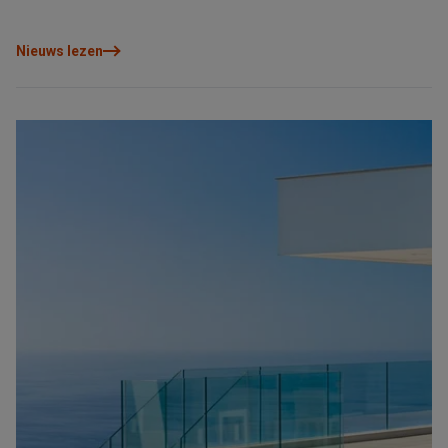
maken dat onze huizen bekend en geliefd zijn onder hun
eigenaren.
Nieuws lezen