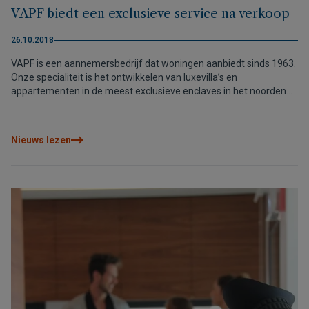
VAPF biedt een exclusieve service na verkoop
26.10.2018
VAPF is een aannemersbedrijf dat woningen aanbiedt sinds 1963.
Onze specialiteit is het ontwikkelen van luxevilla’s en
appartementen in de meest exclusieve enclaves in het noorden
van de Costa Blanca, waarvan Cumbre del Sol, Altea of Benissa
misschien wel de bekendste enclaves zijn. Al deze woningen
hebben een moderne architectuur met het beste design en de
Nieuws lezen
meest hoogstaande afwerkingen. Ze zijn speciaal ontworpen om
het mediterrane klimaat optimaal te benutten.