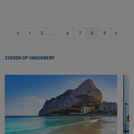
1
2
...
6
7
8
9
ZOEKEN OP ONDERWERP