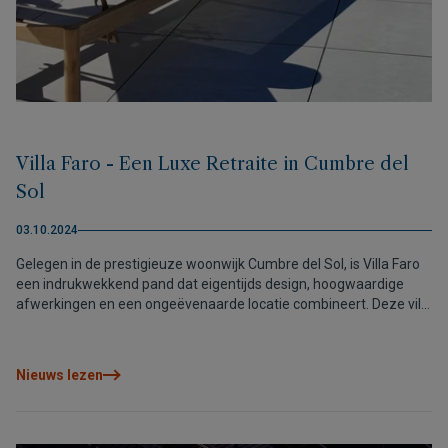
Villa Faro - Een Luxe Retraite in Cumbre del
Sol
03.10.2024
Gelegen in de prestigieuze woonwijk Cumbre del Sol, is Villa Faro
een indrukwekkend pand dat eigentijds design, hoogwaardige
afwerkingen en een ongeëvenaarde locatie combineert. Deze villa
met drie verdiepingen biedt lichte ruimtes met een prachtig
uitzicht op zee, een ruime terras met een privézwembad, en
slaapkamers met en-suite badkamers. Daarnaast beschikt de villa
Nieuws lezen
over de nieuwste technologieën en een veelzijdige kelder. Gelegen
in Residencial Jazmines, is dit huis omgeven door spectaculaire
landschappen en eersteklas voorzieningen. Villa Faro is klaar om
jouw ideale toevluchtsoord te worden!