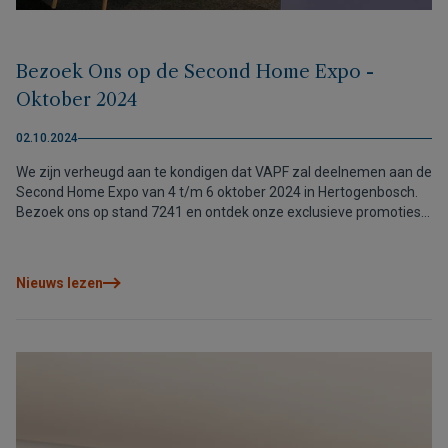
Bezoek Ons op de Second Home Expo -
Oktober 2024
02.10.2024
We zijn verheugd aan te kondigen dat VAPF zal deelnemen aan de
Second Home Expo van 4 t/m 6 oktober 2024 in Hertogenbosch.
Bezoek ons op stand 7241 en ontdek onze exclusieve promoties
van luxe villa’s en appartementen op de meest prestigieuze
locaties van de Noordelijke Costa Blanca. Wij bieden persoonlijk
advies, exclusieve aanbiedingen en een interactieve ervaring om
Nieuws lezen
onze eigendommen te verkennen. We staan klaar om je te helpen
jouw droomhuis te vinden!