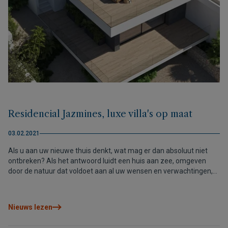
Residencial Jazmines, luxe villa's op maat
03.02.2021
Als u aan uw nieuwe thuis denkt, wat mag er dan absoluut niet
ontbreken? Als het antwoord luidt een huis aan zee, omgeven
door de natuur dat voldoet aan al uw wensen en verwachtingen,
dan hebben we bij VAPF precies wat nodig is om uw dromen uit te
laten komen. Kies een van onze percelen met uitzicht op de
Middellandse Zee en bouw samen met ons een luxe villa die
Nieuws lezen
volledig is aangepast aan uw wensen.