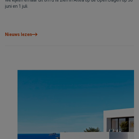
We kijken ernaar uit om u te zien in Altea op de Open Dagen op 30
juni en 1 juli.
Nieuws lezen