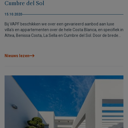
Cumbre del Sol
15.10.2020
Bij VAPF beschikken we over een gevarieerd aanbod aan luxe
villa's en appartementen over de hele Costa Blanca, en specifiek in
Altea, Benissa Costa, La Sella en Cumbre del Sol. Door de brede
keuze kunnen we zo goed mogelijk voldoen aan de wensen en
behoeftes van onze klanten. In dit artikel willen we het graag
hebben over de drie woningbouwprojecten die zich in het
Nieuws lezen
Residential Resort Cumbre del Sol bevinden.