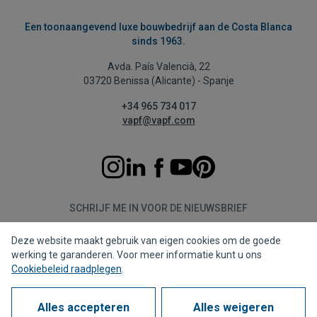
Een toonaangevend luxe bouwbedrijf aan de Costa Blanca
sinds 1963.
Avda. País Valencià, 22
03720 Benissa (Alicante) - Spanje
+34 965 734 017
vapf@vapf.com
SCHRIJF ME IN VOOR DE NIEUWSBRIEF
Deze website maakt gebruik van eigen cookies om de goede
Aanmelden
werking te garanderen. Voor meer informatie kunt u ons
Cookiebeleid raadplegen
.
Alles accepteren
Alles weigeren
Privacybeleid
Cookiebeleid
Juridische kennisgeving