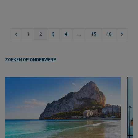
1
2
3
4
...
15
16
ZOEKEN OP ONDERWERP