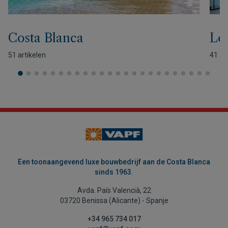
Costa Blanca
Lev
51 artikelen
41 ar
Een toonaangevend luxe bouwbedrijf aan de Costa Blanca
sinds 1963.
Avda. País Valencià, 22
03720 Benissa (Alicante) - Spanje
+34 965 734 017