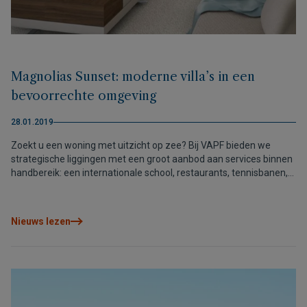
Magnolias Sunset: moderne villa’s in een
bevoorrechte omgeving
28.01.2019
Zoekt u een woning met uitzicht op zee? Bij VAPF bieden we
strategische liggingen met een groot aanbod aan services binnen
handbereik: een internationale school, restaurants, tennisbanen,
supermarkt, haarsalon, apotheek en geweldige stranden. Ontdek
onze bouwprojecten met luxeappartementen en villa’s in
Residential Resort Cumbre del Sol, in het hart van de Costa
Nieuws lezen
Blanca, vlakbij de grootste steden uit de regio en op minder dan
een uur van de vliegvelden van Alicante en Valencia.