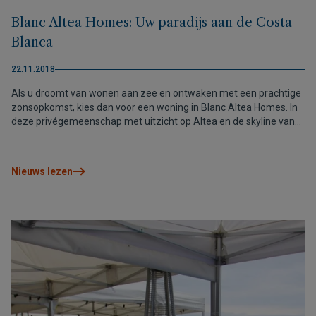
Blanc Altea Homes: Uw paradijs aan de Costa
Blanca
22.11.2018
Als u droomt van wonen aan zee en ontwaken met een prachtige
zonsopkomst, kies dan voor een woning in Blanc Altea Homes. In
deze privégemeenschap met uitzicht op Altea en de skyline van
Benidorm, zult u volledig alleenstaande luxevilla’s vinden, een voor
een ontworpen volgens het omliggende gebied, met
vooruitstrevende architectuur die tot in de puntjes verzorgd is,
Nieuws lezen
wat maakt dat de woningen uniek zijn. Ze bestaan uit drie of vier
slaapkamers en drie of vier badkamers en ze zijn speciaal
ontworpen om het uitzicht en het zonlicht van de Costa Blanca,
die 365 dagen per jaar schijnt, optimaal te benutten.