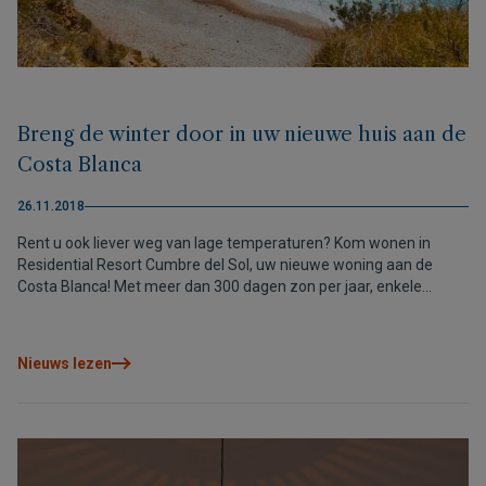
Breng de winter door in uw nieuwe huis aan de
Costa Blanca
26.11.2018
Rent u ook liever weg van lage temperaturen? Kom wonen in
Residential Resort Cumbre del Sol, uw nieuwe woning aan de
Costa Blanca! Met meer dan 300 dagen zon per jaar, enkele
buitjes en een jaarlijks gemiddelde temperatuur van 18-20°C, is
het klimaat van deze regio ideaal op ieder moment van het jaar.
Hoewel het voor velen een zomerbestemming is, heeft de winter
Nieuws lezen
aan de Costa Blanca diverse voordelen. De zachte
wintertemperaturen maken van dit seizoen een ideaal moment
om openluchtactiviteiten te ondernemen en optimaal te genieten
van de omliggende natuur.