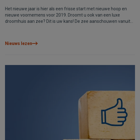
Het nieuwe jaar is hier als een frisse start met nieuwe hoop en
nieuwe voornemens voor 2019. Droomt u ook van een luxe
droomhuis aan zee? Dit is uw kans! De zee aanschouwen vanuit
uw eigen balkon en genieten van een aangenaam klimaat
gedurende het hele jaar… Klinkt dat niet geweldig? Dit is wat de
Costa Blanca u te bieden heeft, en nog meer. Uw droom kan
Nieuws lezen
zomaar uitkomen in 2019!