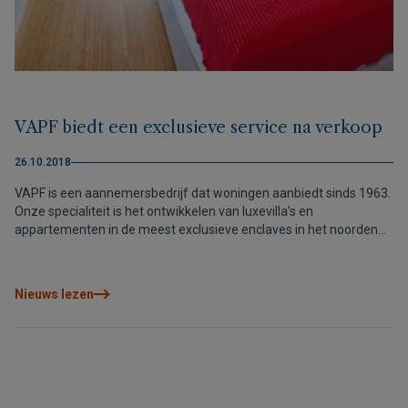
VAPF biedt een exclusieve service na verkoop
26.10.2018
VAPF is een aannemersbedrijf dat woningen aanbiedt sinds 1963.
Onze specialiteit is het ontwikkelen van luxevilla’s en
appartementen in de meest exclusieve enclaves in het noorden
van de Costa Blanca, waarvan Cumbre del Sol, Altea of Benissa
misschien wel de bekendste enclaves zijn. Al deze woningen
hebben een moderne architectuur met het beste design en de
Nieuws lezen
meest hoogstaande afwerkingen. Ze zijn speciaal ontworpen om
het mediterrane klimaat optimaal te benutten.