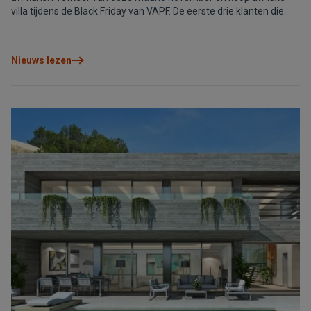
villa tijdens de Black Friday van VAPF. De eerste drie klanten die
een formele reservering doen van een Lirios Sunrise villa in
Residential Resort Cumbre del Sol of een in Blanc Altea Homes,
ontvangen een gratis auto! Wilt u ook genieten van het klimaat
Nieuws lezen
van de Middellandse zee gedurende 365 dagen per jaar en wonen
in een omgeving met privacy en exclusiviteit… dan wachten onze
villa’s op u!