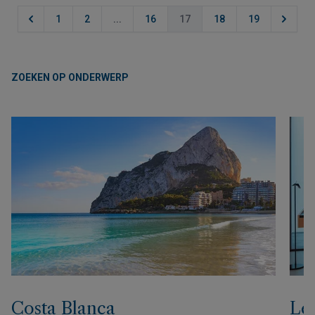
1
2
...
16
17
18
19
ZOEKEN OP ONDERWERP
Costa Blanca
Lev