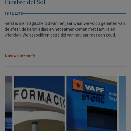
Cumbre del Sol
19.12.2018
Kerst is die magische tijd van het jaar waar we volop genieten van
de sfeer, de kerstliedjes en het samenkomen met familie en
vrienden. We associëren deze tijd van het jaar met een koud
klimaat, lage temperaturen en neerslag (regen of sneeuw), maar
heeft u er ooit bij stilgestaan dat u de feestdagen ook kunt
doorbrengen onder de zon en met ongelofelijk uitzicht op zee?
Nieuws lezen
Stop met het inbeelden, want aan de Costa Blanca is dit mogelijk,
en meer!