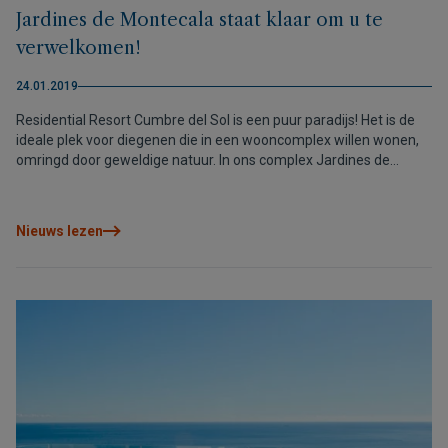
Jardines de Montecala staat klaar om u te
verwelkomen!
24.01.2019
Residential Resort Cumbre del Sol is een puur paradijs! Het is de
ideale plek voor diegenen die in een wooncomplex willen wonen,
omringd door geweldige natuur. In ons complex Jardines de
Montecala zult u rug aan rug gebouwde appartementen vinden
op twee niveaus, volledig ingericht en klaar om in te trekken.
Nieuws lezen