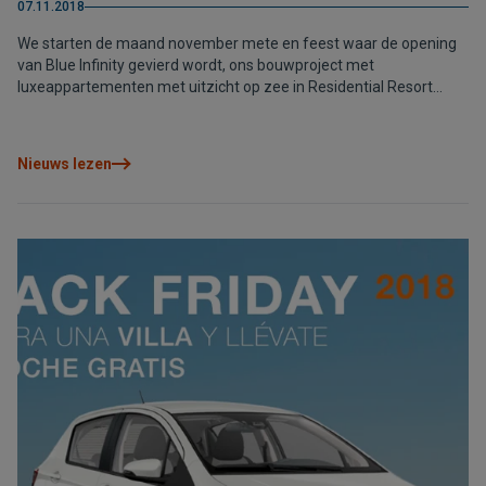
07.11.2018
We starten de maand november mete en feest waar de opening
van Blue Infinity gevierd wordt, ons bouwproject met
luxeappartementen met uitzicht op zee in Residential Resort
Cumbre del Sol. Afgelopen vrijdag was het genieten geblazen op
dit evenement, waar de huiseigenaren elkaar konden leren
kennen tijdens een avond met uitzicht op de Midellandse Zee,
Nieuws lezen
vanuit de Blue Infinity appartementen zelf. De eigenaren van blok
A waren aanwezig, de toekomstige eigenaren van blok B,
vrienden en een deel van het team van VAPF. In totaal waren er 75
aanwezigen.