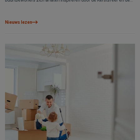
buurtbewoners zich al laten inspireren door de Kerstsfeer en de
meest creatieveling hebben zich opgegeven voor de 2e
Kerstdecoratiewedstrijd. Een mooie manier om de Kerstmagie
binnen te laten.
Nieuws lezen