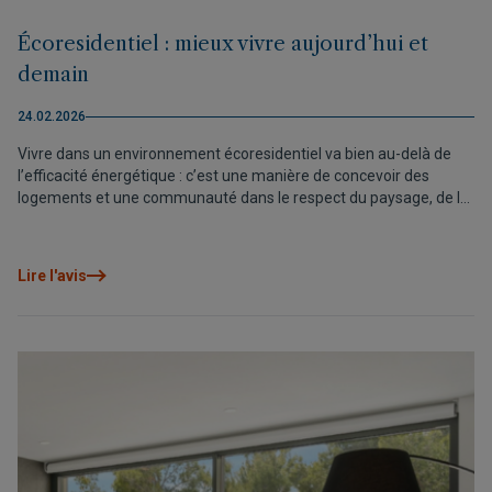
Écoresidentiel : mieux vivre aujourd’hui et
demain
24.02.2026
Vivre dans un environnement écoresidentiel va bien au-delà de
l’efficacité énergétique : c’est une manière de concevoir des
logements et une communauté dans le respect du paysage, de la
santé et du bien-être. Dans cet article, nous expliquons comment
cela se traduit en avantages concrets dès le premier jour et
pourquoi des projets comme Elements EcoResidences, dans la
Lire l'avis
Vall de Pop, transforment la durabilité en qualité de vie aujourd’hui
et demain.