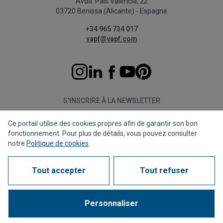
Avda. País Valencià, 22
03720 Benissa (Alicante) - Espagne
+34 965 734 017
vapf@vapf.com
S'INSCRIRE À LA NEWSLETTER
Ce portail utilise des cookies propres afin de garantir son bon
S'abonner
fonctionnement. Pour plus de détails, vous pouvez consulter
notre
Politique de cookies
.
Tout accepter
Tout refuser
Politique de confidentialité
Politique de cookies
Avis juridique
Canal de dénonciation
Corporate compliance
Questions fréquentes (FAQs)
Personnaliser
1963 - 2026 © Tous droits réservés