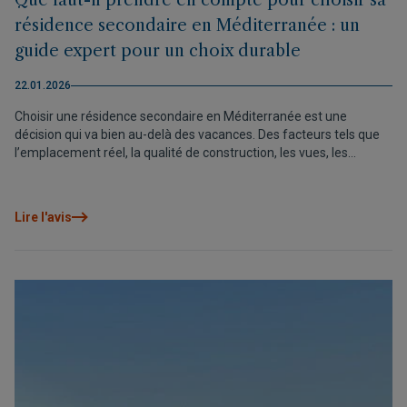
Que faut-il prendre en compte pour choisir sa
résidence secondaire en Méditerranée : un
guide expert pour un choix durable
22.01.2026
Choisir une résidence secondaire en Méditerranée est une
décision qui va bien au-delà des vacances. Des facteurs tels que
l’emplacement réel, la qualité de construction, les vues, les
espaces extérieurs, la connectivité et la sécurité influencent
directement le confort quotidien et la valeur à long terme.
Analyser ces critères avec une vision patrimoniale permet de faire
Lire l'avis
le bon choix aujourd’hui et de continuer à en bénéficier demain.
Car une bonne décision n’améliore pas seulement le repos, elle
protège aussi l’investissement et s’adapte à votre mode de vie.