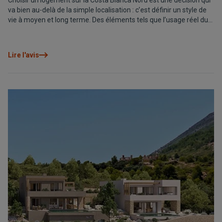
Choisir un logement sur la Costa Blanca Nord est une décision qui
va bien au-delà de la simple localisation : c’est définir un style de
vie à moyen et long terme. Des éléments tels que l’usage réel du
logement, le rythme de vie recherché, l’environnement et la valeur
future sont essentiels pour faire le bon choix. Ce guide présente
les principales zones de la Costa Blanca Nord et vous aide à
Lire l'avis
identifier celle qui correspond le mieux à votre profil, afin de
prendre une décision réfléchie, cohérente et pensée pour être
appréciée aujourd’hui tout en conservant sa valeur demain.