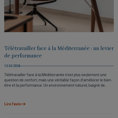
Télétravailler face à la Méditerranée : un levier
de performance
12.02.2026
Télétravailler face à la Méditerranée n’est plus seulement une
question de confort, mais une véritable façon d’améliorer le bien-
être et la performance. Un environnement naturel, baigné de
lumière, avec la mer et de grands espaces, aide à réduire le stress,
favorise la concentration et stimule la créativité. De plus, en
supprimant les déplacements quotidiens, on gagne du temps
Lire l'avis
pour se reposer et mieux organiser sa journée, ce qui se traduit
par plus de motivation et moins de fatigue. Sur la Costa Blanca
Nord, ce mode de vie devient particulièrement attractif grâce à