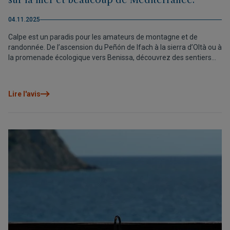
sur la mer et beaucoup de Méditerranée.
04.11.2025
Calpe est un paradis pour les amateurs de montagne et de
randonnée. De l’ascension du Peñón de Ifach à la sierra d’Oltà ou à
la promenade écologique vers Benissa, découvrez des sentiers
offrant des vues spectaculaires sur la mer et le paysage
méditerranéen. Et après une bonne randonnée, rien de mieux que
de savourer sa gastronomie locale et de se reposer à l’Allure
Lire l'avis
Calpe Luxury Urban Resort.