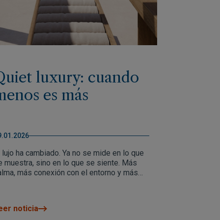
Quiet luxury: cuando
menos es más
9.01.2026
l lujo ha cambiado. Ya no se mide en lo que
e muestra, sino en lo que se siente. Más
alma, más conexión con el entorno y más
enestar. El lujo invisible, también llamado
uiet luxury, define una nueva forma de
bitar, donde la arquitectura, el paisaje y el
eer noticia
iempo se alinean para ofrecer una