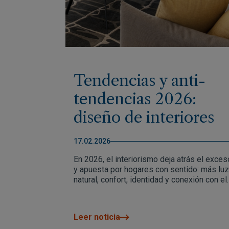
Tendencias y anti-
tendencias 2026:
diseño de interiores
con sentido
17.02.2026
En 2026, el interiorismo deja atrás el exces
y apuesta por hogares con sentido: más luz
natural, confort, identidad y conexión con el
exterior. Colores serenos, materiales
duraderos y espacios flexibles sustituyen 
la decoración pensada solo para impresiona
Leer noticia
Porque una casa bien diseñada no es la qu