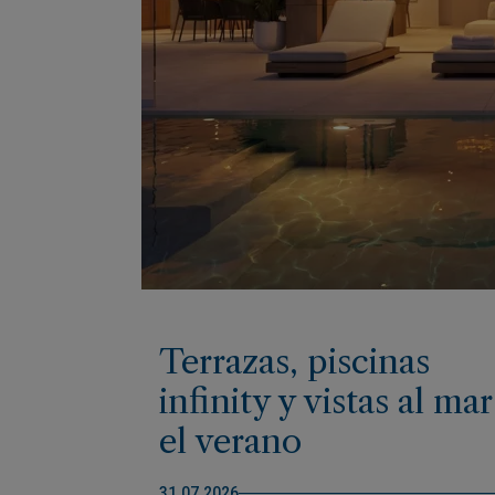
Terrazas, piscinas
infinity y vistas al mar
el verano
mediterráneo en su
31.07.2026