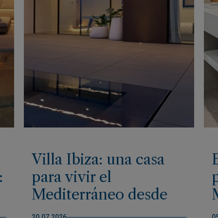
Villa Ibiza: una casa
:
para vivir el
Mediterráneo desde
dentro
20.07.2026
0