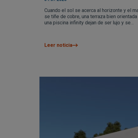
máxima expresión
Cuando el sol se acerca al horizonte y el m
se tiñe de cobre, una terraza bien orientada
una piscina infinity dejan de ser lujo y se
convierten en el lugar donde de verdad se
vive el verano mediterráneo.
Leer noticia