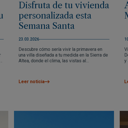
Disfruta de tu vivienda
u
personalizada esta
Semana Santa
23.03.2026
1
Descubre cómo sería vivir la primavera en
V
r
una villa diseñada a tu medida en la Sierra de
D
do
Altea, donde el clima, las vistas al
y
Mediterráneo y la tranquilidad marcan el día a
e
día. Una oportunidad para empezar a imaginar
y
el
tu vida en un hogar pensado para disfrutar
d
Leer noticia
L
todo el año.
n
d
a