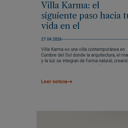
Villa Karma: el
siguiente paso hacia t
vida en el
Mediterráneo
27.04.2026
Villa Karma es una villa contemporánea en
Cumbre del Sol donde la arquitectura, el ma
y la luz se integran de forma natural, crean
un espacio pensado para disfrutarse cada
día. Con solo dos unidades disponibles,
representa una oportunidad única para vivir 
Leer noticia
Mediterráneo con vistas abiertas y total
privacidad.