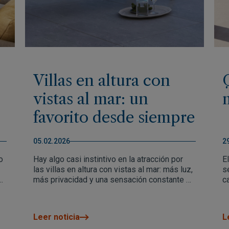
Villas en altura con
vistas al mar: un
favorito desde siempre
05.02.2026
2
o
Hay algo casi instintivo en la atracción por
E
las villas en altura con vistas al mar: más luz,
s
más privacidad y una sensación constante de
c
calma y perspectiva. Vivir con el
bi
a
Mediterráneo al fondo transforma la
q
r.
experiencia diaria, con panorámicas abiertas,
ha
Leer noticia
L
e
atardeceres sin obstáculos y una arquitectura
t