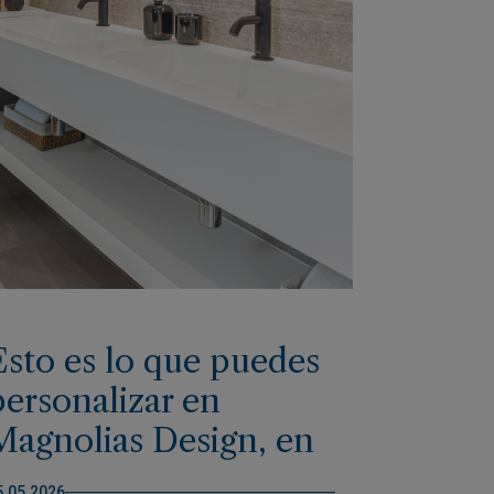
Esto es lo que puedes
personalizar en
Magnolias Design, en
Cumbre del Sol
5.05.2026