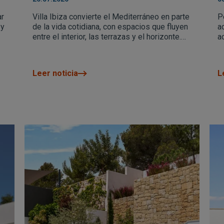
ar
Villa Ibiza convierte el Mediterráneo en parte
P
 y
de la vida cotidiana, con espacios que fluyen
a
entre el interior, las terrazas y el horizonte.
a
Una villa excepcional en Cumbre del Sol
u
donde arquitectura, privacidad y bienestar se
viven con absoluta naturalidad.
Leer noticia
L