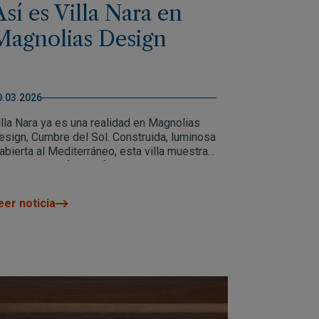
Así es Villa Nara en
Magnolias Design
0.03.2026
illa Nara ya es una realidad en Magnolias
esign, Cumbre del Sol. Construida, luminosa
 abierta al Mediterráneo, esta villa muestra
n sus nuevas fotografías cómo arquitectura
 entorno se funden en una forma de vivir
onde interior y exterior dialogan con
eer noticia
aturalidad. Descubre un hogar pensado para
isfrutarse recorriéndolo, con espacios
mplios, cómodos y llenos de luz.