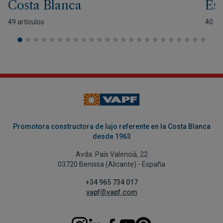
Costa Blanca
Est
49 artículos
40 ar
Promotora constructora de lujo referente en la Costa Blanca
desde 1963
Avda. País Valencià, 22
03720 Benissa (Alicante) - España
+34 965 734 017
vapf@vapf.com