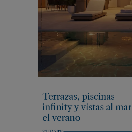
Terrazas, piscinas
infinity y vistas al mar
el verano
mediterráneo en su
31.07.2026