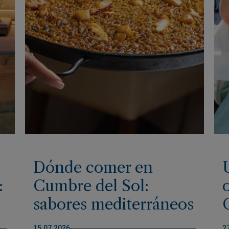
Dónde comer en
:
Cumbre del Sol:
sabores mediterráneos
para disfrutar de las
15.07.2026
2