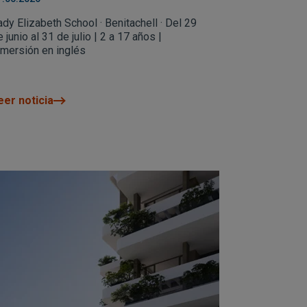
ady Elizabeth School · Benitachell · Del 29
 junio al 31 de julio | 2 a 17 años |
nmersión en inglés
eer noticia