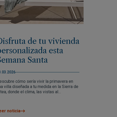
Disfruta de tu vivienda
personalizada esta
Semana Santa
3.03.2026
escubre cómo sería vivir la primavera en
na villa diseñada a tu medida en la Sierra de
tea, donde el clima, las vistas al
editerráneo y la tranquilidad marcan el día a
ía. Una oportunidad para empezar a imaginar
u vida en un hogar pensado para disfrutar
eer noticia
odo el año.