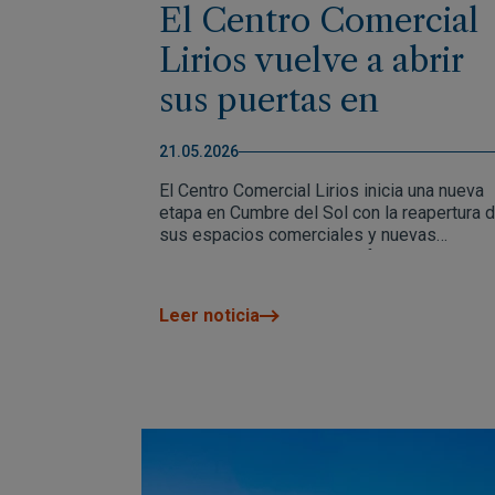
El Centro Comercial
Lirios vuelve a abrir
sus puertas en
Cumbre del Sol
21.05.2026
El Centro Comercial Lirios inicia una nueva
etapa en Cumbre del Sol con la reapertura 
sus espacios comerciales y nuevas
oportunidades de negocio frente al
Mediterráneo. Un proyecto pensado para
revitalizar la zona y crear un punto de
Leer noticia
encuentro activo durante todo el año.