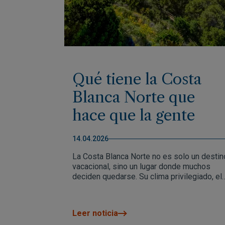
Qué tiene la Costa
Blanca Norte que
hace que la gente
vuelva (y se quede)
14.04.2026
La Costa Blanca Norte no es solo un destin
vacacional, sino un lugar donde muchos
deciden quedarse. Su clima privilegiado, el
equilibrio entre mar y naturaleza y una alta
calidad de vida la convierten en una de las
zonas más atractivas del Mediterráneo par
Leer noticia
vivir o invertir.