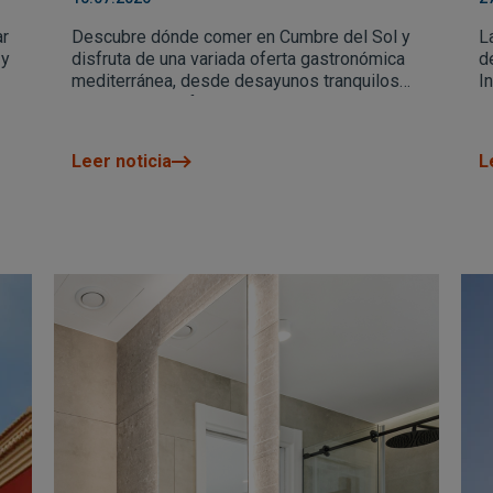
vacaciones
ar
Descubre dónde comer en Cumbre del Sol y
L
 y
disfruta de una variada oferta gastronómica
de
mediterránea, desde desayunos tranquilos
I
hasta comidas frente al mar y cenas al aire
libre
Leer noticia
L