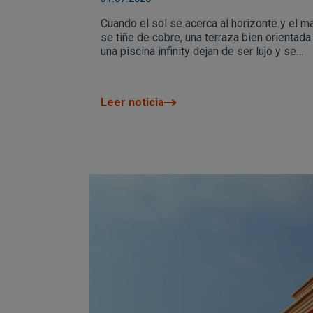
máxima expresión
Cuando el sol se acerca al horizonte y el m
se tiñe de cobre, una terraza bien orientada
una piscina infinity dejan de ser lujo y se
convierten en el lugar donde de verdad se
vive el verano mediterráneo.
Leer noticia