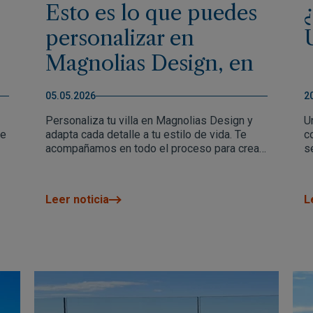
Esto es lo que puedes
personalizar en
Magnolias Design, en
Cumbre del Sol
05.05.2026
2
Personaliza tu villa en Magnolias Design y
U
de
adapta cada detalle a tu estilo de vida. Te
c
acompañamos en todo el proceso para crear
s
un hogar único en Cumbre del Sol.
l
u
z
Leer noticia
L
t
e
e
f
d
v