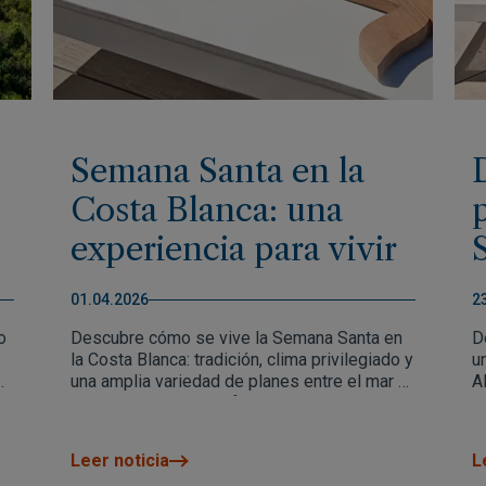
Semana Santa en la
Costa Blanca: una
experiencia para vivir
con los cinco sentidos
01.04.2026
2
o
Descubre cómo se vive la Semana Santa en
D
la Costa Blanca: tradición, clima privilegiado y
u
una amplia variedad de planes entre el mar y
Al
la naturaleza para disfrutar al aire libre.
M
d
a
t
Leer noticia
L
t