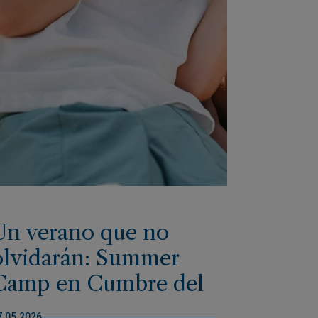
Un verano que no
olvidarán: Summer
Camp en Cumbre del
Sol
7.05.2026